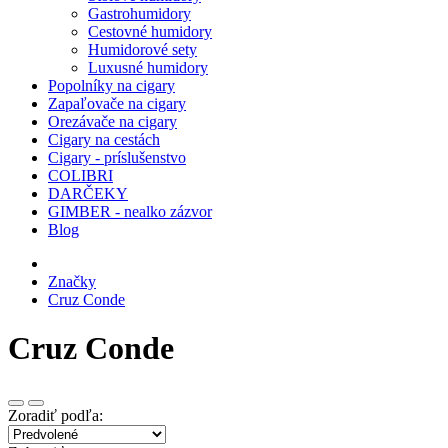
Gastrohumidory
Cestovné humidory
Humidorové sety
Luxusné humidory
Popolníky na cigary
Zapaľovače na cigary
Orezávače na cigary
Cigary na cestách
Cigary - príslušenstvo
COLIBRI
DARČEKY
GIMBER - nealko zázvor
Blog
Značky
Cruz Conde
Cruz Conde
Zoradiť podľa: