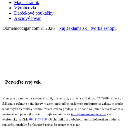
Mapa stránok
Výrobcovia
Darčekové poukážky
Akciový tovar
Domenicocigar.com © 2026 -
NajReklama.sk - tvorba eshopu
Potvrďte svoj vek
V zmysle ustanovenia zákona číslo 6, odstavca 1, písmena e) Zákona 377/2004 Zbierky -
Zákona o ochrane nefajčiarov, v znení neskorších právnych predpisov sa zakazuje predaj
tabakových výrobkov formou zásielkového predaja. V prípade záujmu o tento tovar sa o
možnostiach jeho nákupu informujte e-mailom na
info@domenicocigar.com
alebo
telefonicky na čísle
0902177919
.
Obchodníkom a obchodným spoločnostiam budú po
registrácii pridelené prístupové práva do sortimentu cigár.