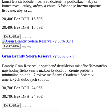
konci leta sú bobule hrozna rozložené na podložkách, aby sa
koncetrovali cukry, arómy a chute. Následne je hrozno opatrne
lisované, aby sa z..
20,40€
Bez DPH: 16,59€
20,40€
Bez DPH: 16,59€
Do košíka
Do košíka
Gran Brandy Solera Reserva 7y 38% 0,7 l
Brandy Gran Reserva je vyrobené destiláciou mladého šťavnatého
najvhodnejšieho vína s nízkou kyslosťou. Zrenie prebieha
minimálne po dobu 7 rokov metódami Criadera a Solera v
amerických dubových sudoc..
30,70€
Bez DPH: 24,96€
30,70€
Bez DPH: 24,96€
Do košíka