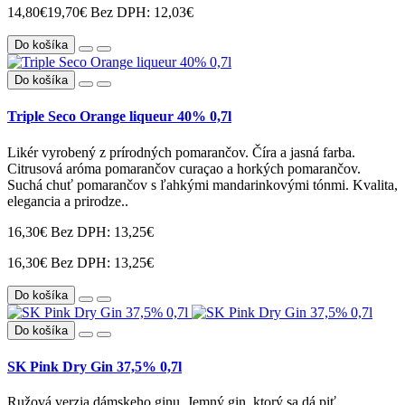
14,80€
19,70€
Bez DPH: 12,03€
Do košíka
Do košíka
Triple Seco Orange liqueur 40% 0,7l
Likér vyrobený z prírodných pomarančov. Číra a jasná farba.
Citrusová aróma pomarančov curaçao a horkých pomarančov.
Suchá chuť pomarančov s ľahkými mandarinkovými tónmi. Kvalita,
elegancia a prirodze..
16,30€
Bez DPH: 13,25€
16,30€
Bez DPH: 13,25€
Do košíka
Do košíka
SK Pink Dry Gin 37,5% 0,7l
Ružová verzia dámskeho ginu. Jemný gin, ktorý sa dá piť