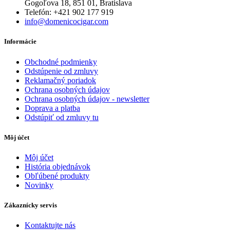
Gogoľova 18, 851 01, Bratislava
Telefón: +421 902 177 919
info@domenicocigar.com
Informácie
Obchodné podmienky
Odstúpenie od zmluvy
Reklamačný poriadok
Ochrana osobných údajov
Ochrana osobných údajov - newsletter
Doprava a platba
Odstúpiť od zmluvy tu
Môj účet
Môj účet
História objednávok
Obľúbené produkty
Novinky
Zákaznícky servis
Kontaktujte nás