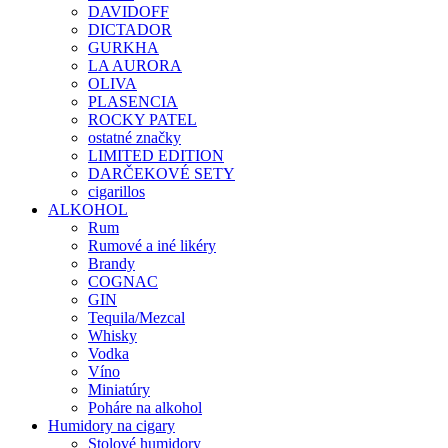
DAVIDOFF
DICTADOR
GURKHA
LA AURORA
OLIVA
PLASENCIA
ROCKY PATEL
ostatné značky
LIMITED EDITION
DARČEKOVÉ SETY
cigarillos
ALKOHOL
Rum
Rumové a iné likéry
Brandy
COGNAC
GIN
Tequila/Mezcal
Whisky
Vodka
Víno
Miniatúry
Poháre na alkohol
Humidory na cigary
Stolové humidory