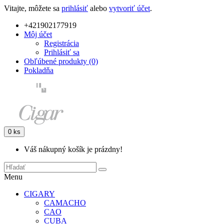
Vitajte, môžete sa
prihlásiť
alebo
vytvoriť účet
.
+421902177919
Môj účet
Registrácia
Prihlásiť sa
Obľúbené produkty (0)
Pokladňa
0 ks
Váš nákupný košík je prázdny!
Menu
CIGARY
CAMACHO
CAO
CUBA