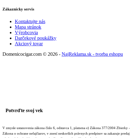
Zákaznícky servis
Kontaktujte nás
Mapa stránok
Výrobcovia
Darčekové poukážky
Akciový tovar
Domenicocigar.com © 2026 -
NajReklama.sk - tvorba eshopu
Potvrďte svoj vek
V zmysle ustanovenia zákona číslo 6, odstavca 1, písmena e) Zákona 377/2004 Zbierky -
Zákona o ochrane nefajčiarov, v znení neskorších právnych predpisov sa zakazuje predaj