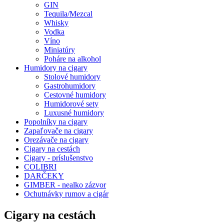
GIN
Tequila/Mezcal
Whisky
Vodka
Víno
Miniatúry
Poháre na alkohol
Humidory na cigary
Stolové humidory
Gastrohumidory
Cestovné humidory
Humidorové sety
Luxusné humidory
Popolníky na cigary
Zapaľovače na cigary
Orezávače na cigary
Cigary na cestách
Cigary - príslušenstvo
COLIBRI
DARČEKY
GIMBER - nealko zázvor
Ochutnávky rumov a cigár
Cigary na cestách