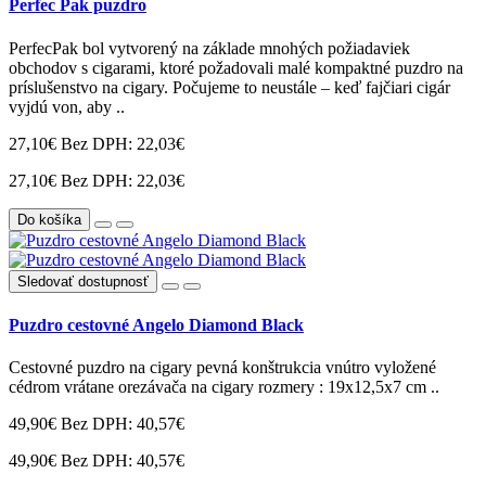
Perfec Pak puzdro
PerfecPak bol vytvorený na základe mnohých požiadaviek
obchodov s cigarami, ktoré požadovali malé kompaktné puzdro na
príslušenstvo na cigary. Počujeme to neustále – keď fajčiari cigár
vyjdú von, aby ..
27,10€
Bez DPH: 22,03€
27,10€
Bez DPH: 22,03€
Do košíka
Sledovať dostupnosť
Puzdro cestovné Angelo Diamond Black
Cestovné puzdro na cigary pevná konštrukcia vnútro vyložené
cédrom vrátane orezávača na cigary rozmery : 19x12,5x7 cm ..
49,90€
Bez DPH: 40,57€
49,90€
Bez DPH: 40,57€