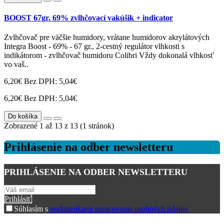
BOOST 67gr. 69% zvlhčovací vakúšik + indicator
Zvlhčovač pre väčšie humidory, vrátane humidorov akrylátových
Integra Boost - 69% - 67 gr., 2-cestný regulátor vlhkosti s
indikátorom - zvlhčovač humidoru Colibri Vždy dokonalá vlhkosť
vo vaš..
6,20€
Bez DPH: 5,04€
6,20€
Bez DPH: 5,04€
Do košíka
Zobrazené 1 až 13 z 13 (1 stránok)
Prihlásenie na odber newsletteru
PRIHLÁSENIE NA ODBER NEWSLETTERU
Prihlásiť
Súhlasím s
podmienkami spracovania osobných údajov