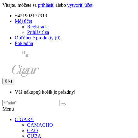
Vitajte, môžete sa
prihlásiť
alebo
vytvoriť účet
.
+421902177919
Môj účet
Registrácia
Prihlásiť sa
Obľúbené produkty (0)
Pokladňa
0 ks
Váš nákupný košík je prázdny!
Menu
CIGARY
CAMACHO
CAO
CUBA