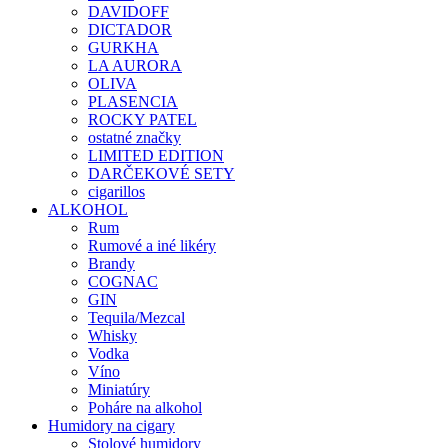
DAVIDOFF
DICTADOR
GURKHA
LA AURORA
OLIVA
PLASENCIA
ROCKY PATEL
ostatné značky
LIMITED EDITION
DARČEKOVÉ SETY
cigarillos
ALKOHOL
Rum
Rumové a iné likéry
Brandy
COGNAC
GIN
Tequila/Mezcal
Whisky
Vodka
Víno
Miniatúry
Poháre na alkohol
Humidory na cigary
Stolové humidory