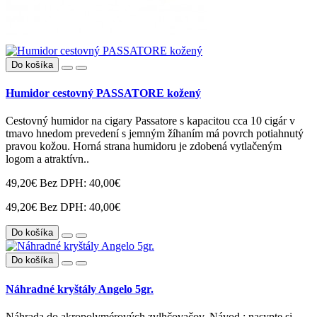
Do košíka
Humidor cestovný PASSATORE kožený
Cestovný humidor na cigary Passatore s kapacitou cca 10 cigár v
tmavo hnedom prevedení s jemným žíhaním má povrch potiahnutý
pravou kožou. Horná strana humidoru je zdobená vytlačeným
logom a atraktívn..
49,20€
Bez DPH: 40,00€
49,20€
Bez DPH: 40,00€
Do košíka
Do košíka
Náhradné kryštály Angelo 5gr.
Náhrada do akropolymérových zvlhčovačov. Návod : nasypte si