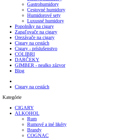
Gastrohumidory
Cestovné humidory
Humidorové sety
Luxusné humidory
Popolníky na cigary
Zapaľovače na cigary
Orezávače na cigary
Cigary na cestách
Cigary - príslušenstvo
COLIBRI
DARČEKY
GIMBER - nealko zázvor
Blog
Cigary na cestách
Kategórie
CIGARY
ALKOHOL
Rum
Rumové a iné likéry
Brandy
COGNAC