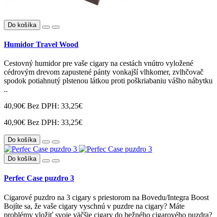
Do košíka
Humidor Travel Wood
Cestovný humidor pre vaše cigary na cestách vnútro vyložené
cédrovým drevom zapustené pánty vonkajší vlhkomer, zvlhčovač
spodok potiahnutý plstenou látkou proti poškriabaniu vášho nábytku
..
40,90€
Bez DPH: 33,25€
40,90€
Bez DPH: 33,25€
Do košíka
Do košíka
Perfec Case puzdro 3
Cigarové puzdro na 3 cigary s priestorom na Bovedu/Integra Boost
Bojíte sa, že vaše cigary vyschnú v puzdre na cigary? Máte
problémy vložiť svoje väčšie cigary do bežného cigarového puzdra?