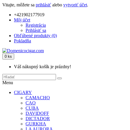
Vitajte, môžete sa
prihlásiť
alebo
vytvoriť účet
.
+421902177919
Môj účet
Registrácia
Prihlásiť sa
Obľúbené produkty (0)
Pokladňa
0 ks
Váš nákupný košík je prázdny!
Menu
CIGARY
CAMACHO
CAO
CUBA
DAVIDOFF
DICTADOR
GURKHA
LA AURORA