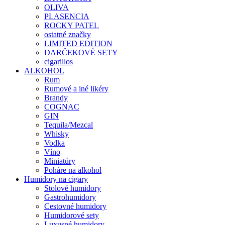
OLIVA
PLASENCIA
ROCKY PATEL
ostatné značky
LIMITED EDITION
DARČEKOVÉ SETY
cigarillos
ALKOHOL
Rum
Rumové a iné likéry
Brandy
COGNAC
GIN
Tequila/Mezcal
Whisky
Vodka
Víno
Miniatúry
Poháre na alkohol
Humidory na cigary
Stolové humidory
Gastrohumidory
Cestovné humidory
Humidorové sety
Luxusné humidory