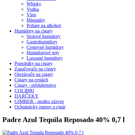
Whisky
Vodka
Víno
Miniatúry
Poháre na alkohol
Humidory na cigary
Stolové humidory
Gastrohumidory
Cestovné humidory
Humidorové sety
Luxusné humidory
Popolníky na cigary
Zapaľovače na cigary
Orezávače na cigary
Cigary na cestách
Cigary - príslušenstvo
COLIBRI
DARČEKY
GIMBER - nealko zázvor
Ochutnávky rumov a cigár
Padre Azul Tequila Reposado 40% 0,7 l