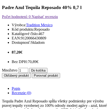
Padre Azul Tequila Reposado 40% 0,7 l
Počet hodnotení: 0
Napísať recenziu
Výrobca:
Tradition Mexico
Kód produktu:
Reposado
Katalógové číslo:
467
EAN:
9120066430809
Dostupnosť:
Skladom
87,20€
Bez DPH:
70,89€
Množstvo
Do košíka
Obľúbený produkt
Porovnať produkt
Popis
Recenzie (0)
Tequila Padre Azul Reposado spĺňa všetky podmienky pre výrobu
pravej tequily vyrobenej zo 100% odrody modrej agávy - azul, ktoré