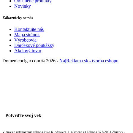
Obľúbené produkty
Novinky
Zákaznícky servis
Kontaktujte nás
Mapa stránok
Výrobcovia
Darčekové poukážky
Akciový tovar
Domenicocigar.com © 2026 -
NajReklama.sk - tvorba eshopu
Potvrďte svoj vek
V zmysle ustanovenia zákona číslo 6, odstavca 1, písmena e) Zákona 377/2004 Zbierky -