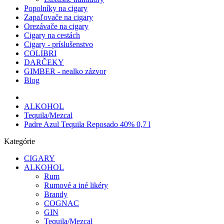
Popolníky na cigary
Zapaľovače na cigary
Orezávače na cigary
Cigary na cestách
Cigary - príslušenstvo
COLIBRI
DARČEKY
GIMBER - nealko zázvor
Blog
ALKOHOL
Tequila/Mezcal
Padre Azul Tequila Reposado 40% 0,7 l
Kategórie
CIGARY
ALKOHOL
Rum
Rumové a iné likéry
Brandy
COGNAC
GIN
Tequila/Mezcal