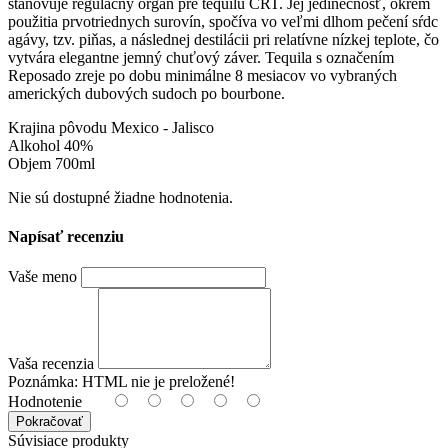
stanovuje regulačný orgán pre tequilu CRT. Jej jedinečnosť, okrem
použitia prvotriednych surovín, spočíva vo veľmi dlhom pečení sŕdc
agávy, tzv. piňas, a následnej destilácii pri relatívne nízkej teplote, čo
vytvára elegantne jemný chuťový záver. Tequila s označením
Reposado zreje po dobu minimálne 8 mesiacov vo vybraných
amerických dubových sudoch po bourbone.
Krajina pôvodu Mexico - Jalisco
Alkohol 40%
Objem 700ml
Nie sú dostupné žiadne hodnotenia.
Napísať recenziu
Vaše meno
Vaša recenzia
Poznámka:
HTML nie je preložené!
Hodnotenie
Pokračovať
Súvisiace produkty