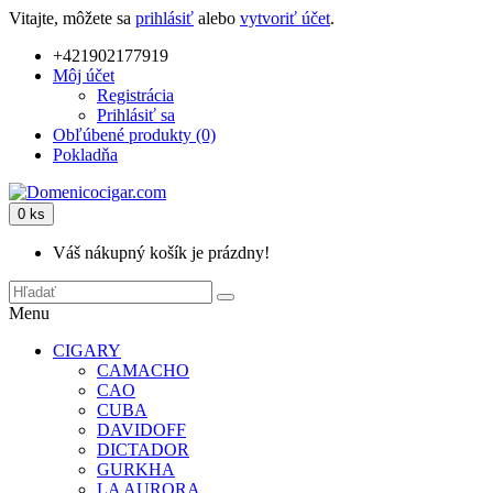
Vitajte, môžete sa
prihlásiť
alebo
vytvoriť účet
.
+421902177919
Môj účet
Registrácia
Prihlásiť sa
Obľúbené produkty (0)
Pokladňa
0 ks
Váš nákupný košík je prázdny!
Menu
CIGARY
CAMACHO
CAO
CUBA
DAVIDOFF
DICTADOR
GURKHA
LA AURORA