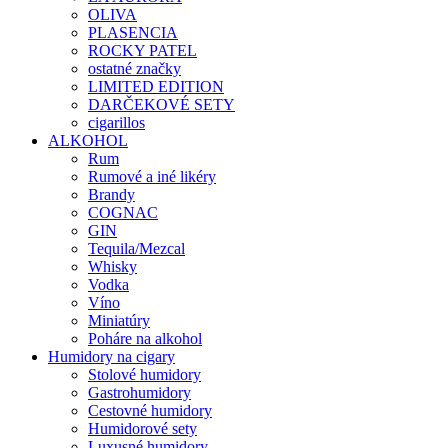
OLIVA
PLASENCIA
ROCKY PATEL
ostatné značky
LIMITED EDITION
DARČEKOVÉ SETY
cigarillos
ALKOHOL
Rum
Rumové a iné likéry
Brandy
COGNAC
GIN
Tequila/Mezcal
Whisky
Vodka
Víno
Miniatúry
Poháre na alkohol
Humidory na cigary
Stolové humidory
Gastrohumidory
Cestovné humidory
Humidorové sety
Luxusné humidory