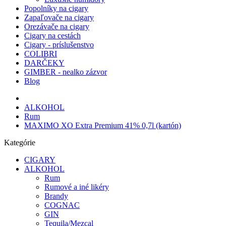
Popolníky na cigary
Zapaľovače na cigary
Orezávače na cigary
Cigary na cestách
Cigary - príslušenstvo
COLIBRI
DARČEKY
GIMBER - nealko zázvor
Blog
ALKOHOL
Rum
MAXIMO XO Extra Premium 41% 0,7l (kartón)
Kategórie
CIGARY
ALKOHOL
Rum
Rumové a iné likéry
Brandy
COGNAC
GIN
Tequila/Mezcal