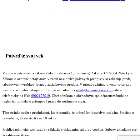
Potvrďte svoj vek
V zmysle ustanovenia zákona číslo 6, odstavca 1, písmena e) Zákona 377/2004 Zbierky -
Zákona o ochrane nefajčiarov, v znení neskorších právnych predpisov sa zakazuje predaj
tabakových výrobkov formou zásielkového predaja. V prípade záujmu o tento tovar sa o
možnostiach jeho nákupu informujte e-mailom na
info@domenicocigar.com
alebo
telefonicky na čísle
0902177919
.
Obchodníkom a obchodným spoločnostiam budú po
registrácii pridelené prístupové práva do sortimentu cigár.
Táto stránka spolu s produktami, ktoré ponúka, je určená len dospelým osobám. Prosíme o
potvrdenie, že ste starší ako 18 rokov.
Prehliadaním tejto web stránky súhlasíte s ukladaním súborov cookies. Súbory ukladáme pre
skvalitnenie služieb.