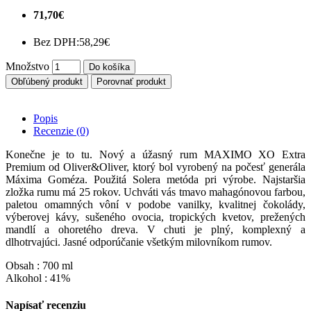
71,70€
Bez DPH:
58,29€
Množstvo
Do košíka
Obľúbený produkt
Porovnať produkt
Popis
Recenzie (0)
Konečne je to tu. Nový a úžasný rum MAXIMO XO Extra
Premium od Oliver&Oliver, ktorý bol vyrobený na počesť generála
Máxima Goméza. Použitá Solera metóda pri výrobe. Najstaršia
zložka rumu má 25 rokov. Uchváti vás tmavo mahagónovou farbou,
paletou omamných vôní v podobe vanilky, kvalitnej čokolády,
výberovej kávy, sušeného ovocia, tropických kvetov, prežených
mandlí a ohoretého dreva. V chuti je plný, komplexný a
dlhotrvajúci. Jasné odporúčanie všetkým milovníkom rumov.
Obsah : 700 ml
Alkohol : 41%
Napísať recenziu