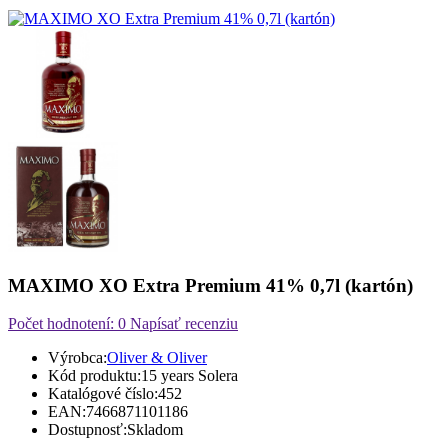
MAXIMO XO Extra Premium 41% 0,7l (kartón)
Počet hodnotení: 0
Napísať recenziu
Výrobca:
Oliver & Oliver
Kód produktu:
15 years Solera
Katalógové číslo:
452
EAN:
7466871101186
Dostupnosť:
Skladom