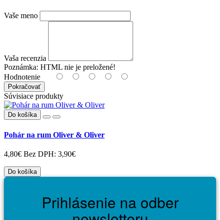
Vaše meno
Vaša recenzia
Poznámka:
HTML nie je preložené!
Hodnotenie
Pokračovať
Súvisiace produkty
Do košíka
Pohár na rum Oliver & Oliver
4,80€
Bez DPH: 3,90€
Do košíka
Prihlásenie na odber
newsletteru