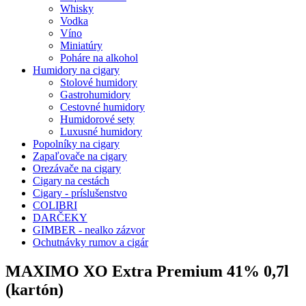
Whisky
Vodka
Víno
Miniatúry
Poháre na alkohol
Humidory na cigary
Stolové humidory
Gastrohumidory
Cestovné humidory
Humidorové sety
Luxusné humidory
Popolníky na cigary
Zapaľovače na cigary
Orezávače na cigary
Cigary na cestách
Cigary - príslušenstvo
COLIBRI
DARČEKY
GIMBER - nealko zázvor
Ochutnávky rumov a cigár
MAXIMO XO Extra Premium 41% 0,7l
(kartón)