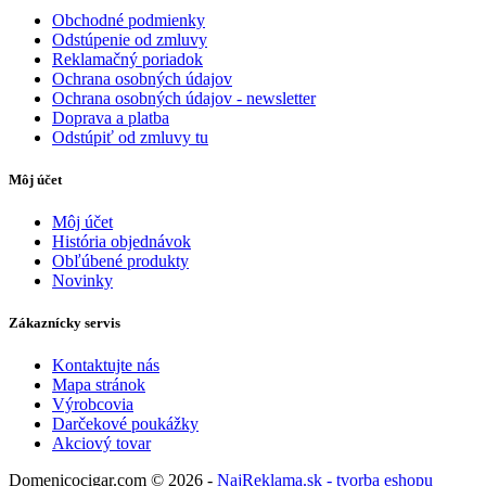
Obchodné podmienky
Odstúpenie od zmluvy
Reklamačný poriadok
Ochrana osobných údajov
Ochrana osobných údajov - newsletter
Doprava a platba
Odstúpiť od zmluvy tu
Môj účet
Môj účet
História objednávok
Obľúbené produkty
Novinky
Zákaznícky servis
Kontaktujte nás
Mapa stránok
Výrobcovia
Darčekové poukážky
Akciový tovar
Domenicocigar.com © 2026 -
NajReklama.sk - tvorba eshopu